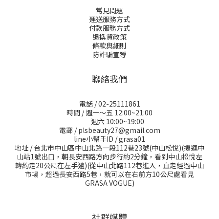
常見問題
運送服務方式
付款服務方式
退換貨政策
條款與細則
防詐騙宣導
聯絡我們
電話 / 02-25111861
時間 / 週一～五 12:00~21:00
週六 10:00~19:00
電郵 / plsbeauty27@gmail.com
line小幫手ID / grasa01
地址 / 台北市中山區中山北路一段112巷23號(中山松悅)(捷運中
山站1號出口，朝長安西路方向步行約2分鐘，看到中山松悅左
轉約走20公尺在左手邊)(從中山北路112巷進入，直走經過中山
市場，超過長安西路5巷，就可以在右前方10公尺處看見
GRASA VOGUE)
社群媒體