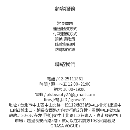
顧客服務
常見問題
運送服務方式
付款服務方式
退換貨政策
條款與細則
防詐騙宣導
聯絡我們
電話 / 02-25111861
時間 / 週一～五 12:00~21:00
週六 10:00~19:00
電郵 / plsbeauty27@gmail.com
line小幫手ID / grasa01
地址 / 台北市中山區中山北路一段112巷23號(中山松悅)(捷運中
山站1號出口，朝長安西路方向步行約2分鐘，看到中山松悅左
轉約走20公尺在左手邊)(從中山北路112巷進入，直走經過中山
市場，超過長安西路5巷，就可以在右前方10公尺處看見
GRASA VOGUE)