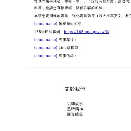
常見詐騙手法如「重複下單」、「誤設分期付款」以取信
料等，也請您直接拒絕，降低詐騙的風險。
亦請您定期修改密碼、強化密碼強度（以大小寫英文、數
{shop name}
敬祝順心如意
165全民防騙網：
https://165.npa.gov.tw/#/
{shop name}
客服專線：
{shop name}
Line@帳號：
{shop name}
客服信箱：
關於我們
品牌故事
品牌精神
團隊成員