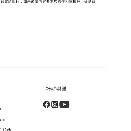
接致電給銀行，如果來電內容要求您操作相關帳戶、提供資
社群媒體
0
com
112巷