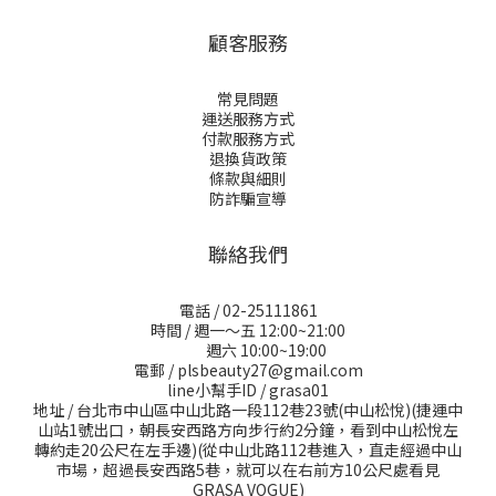
顧客服務
常見問題
運送服務方式
付款服務方式
退換貨政策
條款與細則
防詐騙宣導
聯絡我們
電話 / 02-25111861
時間 / 週一～五 12:00~21:00
週六 10:00~19:00
電郵 / plsbeauty27@gmail.com
line小幫手ID / grasa01
地址 / 台北市中山區中山北路一段112巷23號(中山松悅)(捷運中
山站1號出口，朝長安西路方向步行約2分鐘，看到中山松悅左
轉約走20公尺在左手邊)(從中山北路112巷進入，直走經過中山
市場，超過長安西路5巷，就可以在右前方10公尺處看見
GRASA VOGUE)