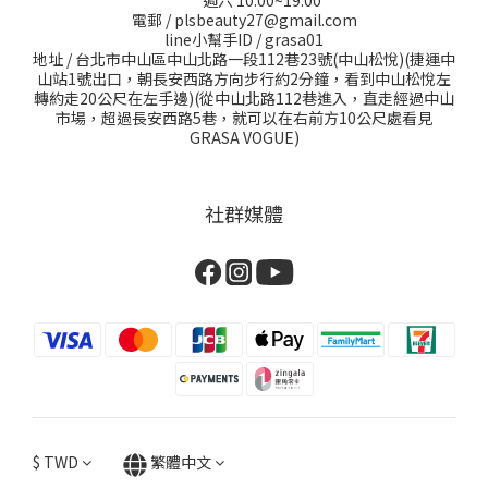
週六 10:00~19:00
電郵 / plsbeauty27@gmail.com
line小幫手ID / grasa01
地址 / 台北市中山區中山北路一段112巷23號(中山松悅)(捷運中
山站1號出口，朝長安西路方向步行約2分鐘，看到中山松悅左
轉約走20公尺在左手邊)(從中山北路112巷進入，直走經過中山
市場，超過長安西路5巷，就可以在右前方10公尺處看見
GRASA VOGUE)
社群媒體
$
TWD
繁體中文