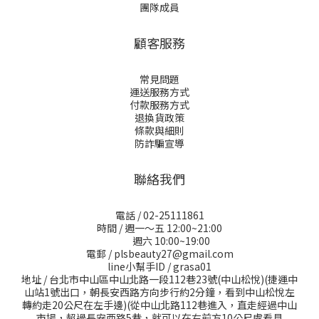
團隊成員
顧客服務
常見問題
運送服務方式
付款服務方式
退換貨政策
條款與細則
防詐騙宣導
聯絡我們
電話 / 02-25111861
時間 / 週一～五 12:00~21:00
週六 10:00~19:00
電郵 / plsbeauty27@gmail.com
line小幫手ID / grasa01
地址 / 台北市中山區中山北路一段112巷23號(中山松悅)(捷運中
山站1號出口，朝長安西路方向步行約2分鐘，看到中山松悅左
轉約走20公尺在左手邊)(從中山北路112巷進入，直走經過中山
市場，超過長安西路5巷，就可以在右前方10公尺處看見