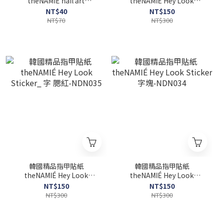
theNAMIÉ nail art
theNAMIÉ Hey Look
collection Sticker_ 小圓鍊
Sticker_ 項鍊-NDN066
NT$40
NT$150
圈_金-NGEM005-1
NT$70
NT$300
韓國精品指甲貼紙
韓國精品指甲貼紙
theNAMIÉ Hey Look
theNAMIÉ Hey Look
Sticker_ 字 腮紅-NDN035
Sticker 字塊-NDN034
NT$150
NT$150
NT$300
NT$300