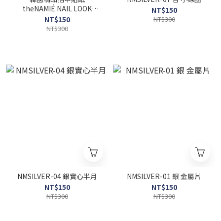
theNAMIÉ NAIL LOOK
NT$150
Sticker -NNLPOP-P003
NT$150
NT$300
NT$300
NMSILVER-04 銀實心半月
NMSILVER-01 銀 金屬片
NT$150
NT$150
NT$300
NT$300