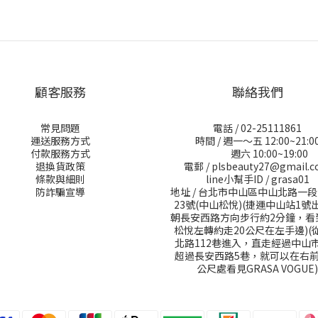
顧客服務
聯絡我們
常見問題
電話 / 02-25111861
運送服務方式
時間 / 週一～五 12:00~21:0
付款服務方式
週六 10:00~19:00
退換貨政策
電郵 / plsbeauty27@gmail.
條款與細則
line小幫手ID / grasa01
防詐騙宣導
地址 / 台北市中山區中山北路一段
23號(中山松悅)(捷運中山站1號
朝長安西路方向步行約2分鐘，看
松悅左轉約走20公尺在左手邊)(
北路112巷進入，直走經過中山
超過長安西路5巷，就可以在右前
公尺處看見GRASA VOGUE