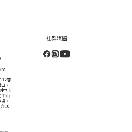
社群媒體
0
com
112巷
出口，
到中山
從中山
市場，
方10
)