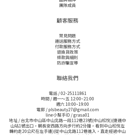
團隊成員
顧客服務
常見問題
運送服務方式
付款服務方式
退換貨政策
條款與細則
防詐騙宣導
聯絡我們
電話 / 02-25111861
時間 / 週一～五 12:00~21:00
週六 10:00~19:00
電郵 / plsbeauty27@gmail.com
line小幫手ID / grasa01
地址 / 台北市中山區中山北路一段112巷23號(中山松悅)(捷運中
山站1號出口，朝長安西路方向步行約2分鐘，看到中山松悅左
轉約走20公尺在左手邊)(從中山北路112巷進入，直走經過中山