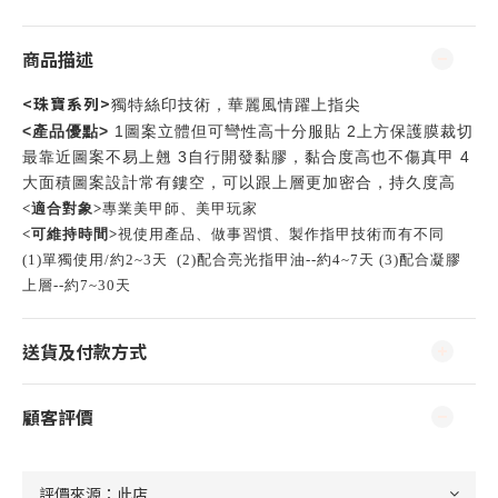
商品描述
<珠寶系列>
獨特絲印技術
，華麗風情躍上指尖
產品優點
<
>
1
2
圖案立體但可彎性高十分服貼
上方保護膜裁切
3
4
最靠近圖案不易上翹
自行開發黏膠，黏合度高也不傷真甲
大面積圖案設計常有鏤空，可以跟上層更加密合，持久度高
<適合對象>
專業美甲師、美甲玩家
<可維持時間>
視使用產品、做事習慣、製作指甲技術而有不同
(1)單獨使用/約2~3天 (
2)配合亮光指甲油--約4~7天 (3)配合凝膠
上層--約7~30天
送貨及付款方式
顧客評價