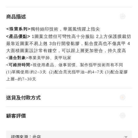
商品描述
<珠寶系列>
獨特絲印技術
，華麗風情躍上指尖
產品優點
<
>
1
2
圖案立體但可彎性高十分服貼
上方保護膜裁切
3
4
最靠近圖案不易上翹
自行開發黏膠，黏合度高也不傷真甲
大面積圖案設計常有鏤空，可以跟上層更加密合，持久度高
<適合對象>
專業美甲師、美甲玩家
<可維持時間>
視使用產品、做事習慣、製作指甲技術而有不同
(1)單獨使用/約2~3天 (
2)配合亮光指甲油--約4~7天 (3)配合凝膠
上層--約7~30天
送貨及付款方式
顧客評價