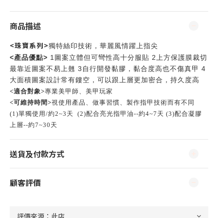
商品描述
<珠寶系列>
獨特絲印技術
，華麗風情躍上指尖
產品優點
<
>
1
2
圖案立體但可彎性高十分服貼
上方保護膜裁切
3
4
最靠近圖案不易上翹
自行開發黏膠，黏合度高也不傷真甲
大面積圖案設計常有鏤空，可以跟上層更加密合，持久度高
<適合對象>
專業美甲師、美甲玩家
<可維持時間>
視使用產品、做事習慣、製作指甲技術而有不同
(1)單獨使用/約2~3天 (
2)配合亮光指甲油--約4~7天 (3)配合凝膠
上層--約7~30天
送貨及付款方式
顧客評價