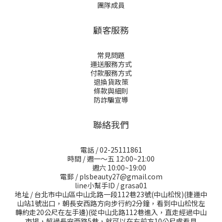
團隊成員
顧客服務
常見問題
運送服務方式
付款服務方式
退換貨政策
條款與細則
防詐騙宣導
聯絡我們
電話 / 02-25111861
時間 / 週一～五 12:00~21:00
週六 10:00~19:00
電郵 / plsbeauty27@gmail.com
line小幫手ID / grasa01
地址 / 台北市中山區中山北路一段112巷23號(中山松悅)(捷運中
山站1號出口，朝長安西路方向步行約2分鐘，看到中山松悅左
轉約走20公尺在左手邊)(從中山北路112巷進入，直走經過中山
市場，超過長安西路5巷，就可以在右前方10公尺處看見