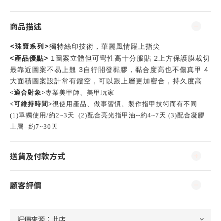
商品描述
<珠寶系列>
獨特絲印技術
，華麗風情躍上指尖
產品優點
<
>
1
2
圖案立體但可彎性高十分服貼
上方保護膜裁切
3
4
最靠近圖案不易上翹
自行開發黏膠，黏合度高也不傷真甲
大面積圖案設計常有鏤空，可以跟上層更加密合，持久度高
<適合對象>
專業美甲師、美甲玩家
<可維持時間>
視使用產品、做事習慣、製作指甲技術而有不同
(1)單獨使用/約2~3天 (
2)配合亮光指甲油--約4~7天 (3)配合凝膠
上層--約7~30天
送貨及付款方式
顧客評價