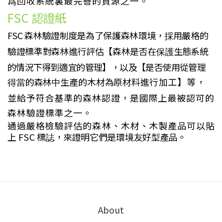
爲回收系統裏最完善的資源之一。
FSC
認證紙
FSC
森林驗證制度是為了保護森林環境，
用嚴格的
採
驗證標準對森林進行評估【森林是否在
生態系統
保護
的情況下得到適宜的管理】，以及【是否使用從管理
的森林
生產的木材為原材料進
行加工】等，
得當
中
並給予符合基準的森林認證，是國際上最被認可的
森林驗證標準之一。
通過嚴格檢驗評估的森林、木材、木製產品可以貼
上
FSC
標
，來證明它們是環境友好型產品。
誌
About