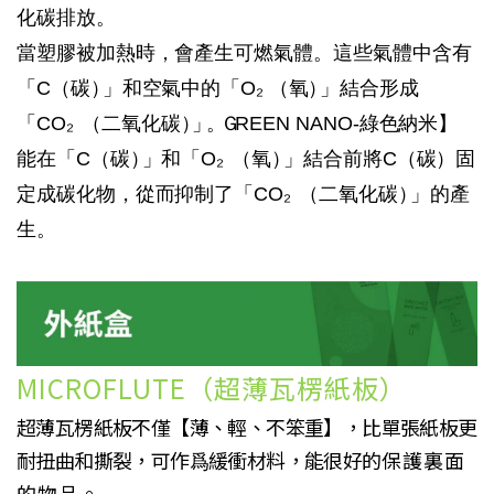
化碳排放。
當
塑膠被加熱時，會產生可燃氣體。這些氣體中含有
「
C
（碳
）
」和空氣中的「
O₂
（氧
）
」結合形成
「
CO₂
（二氧化碳
）
」。Ｇ
REEN
NANO-
綠色納米】
能
在「
C
（碳
）
」和「
O₂
（氧
）
」結合前將
C
（碳）固
定成碳化物
，
從而抑制了「
CO₂
（二氧化碳
）
」的產
生。
MICROFLUTE
（超薄瓦楞紙板）
超薄瓦楞紙板不僅【薄、輕、不笨重】，比單張紙板更
耐扭曲和撕裂，可作爲緩衝材料，能很好的
保護裏面
的物品。