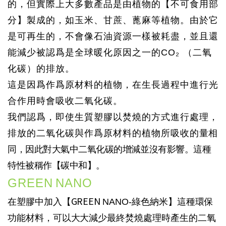
的，但實際上大多數產品是由植物的【不可
食
用部
分】製成的，如玉米、甘蔗、蓖麻等植物。由於它
是可再生的，不會像石油資源一樣被耗盡，
並
且還
能減少被認爲是全球暖
化
原因之一的
CO₂
（二氧
化碳）的排放。
這是因爲作爲原
材料
的植物，在生長過程中
進行
光
合作用
時
會吸收二氧化碳。
我們認爲，即使生
質
塑膠以焚燒的方式進行處理，
排放的二氧化碳與作爲原材料的植物所吸收的
量相
同，因此對大氣中二氧化碳的增減並沒有影響。這種
特性被稱作【碳中和】。
GREEN
NANO
GREEN
在塑膠中加入【
NANO-
綠色納米】這種環保
功能材料
，
可以大大減少最終焚燒處理
時
產生
的二氧