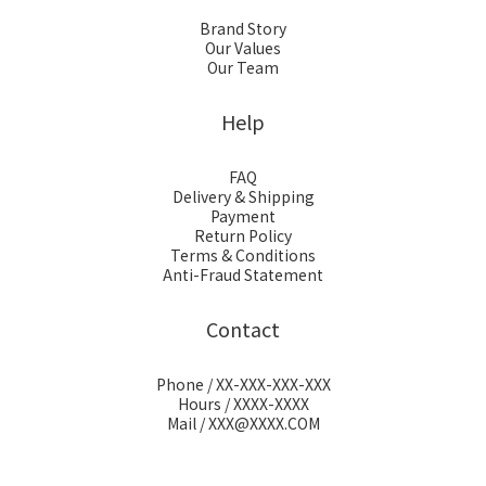
Brand Story
Our Values
Our Team
Help
FAQ
Delivery & Shipping
Payment
Return Policy
Terms & Conditions
Anti-Fraud Statement
Contact
Phone / XX-XXX-XXX-XXX
Hours / XXXX-XXXX
Mail / XXX@XXXX.COM