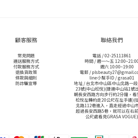
顧客服務
聯絡我們
常見問題
電話 / 02-25111861
運送服務方式
時間 / 週一～五 12:00~21:0
付款服務方式
週六 10:00~19:00
退換貨政策
電郵 / plsbeauty27@gmail.
條款與細則
line小幫手ID / grasa01
防詐騙宣導
地址 / 台北市中山區中山北路一段
23號(中山松悅)(捷運中山站1號
朝長安西路方向步行約2分鐘，看
松悅左轉約走20公尺在左手邊)(
北路112巷進入，直走經過中山
超過長安西路5巷，就可以在右前
公尺處看見GRASA VOGUE