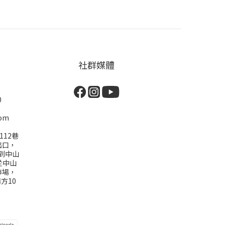
社群媒體
0
com
112巷
出口，
到中山
從中山
市場，
方10
)