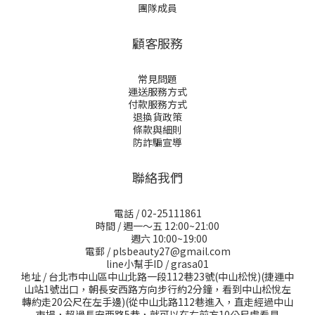
團隊成員
顧客服務
常見問題
運送服務方式
付款服務方式
退換貨政策
條款與細則
防詐騙宣導
聯絡我們
電話 / 02-25111861
時間 / 週一～五 12:00~21:00
週六 10:00~19:00
電郵 / plsbeauty27@gmail.com
line小幫手ID / grasa01
地址 / 台北市中山區中山北路一段112巷23號(中山松悅)(捷運中
山站1號出口，朝長安西路方向步行約2分鐘，看到中山松悅左
轉約走20公尺在左手邊)(從中山北路112巷進入，直走經過中山
市場，超過長安西路5巷，就可以在右前方10公尺處看見