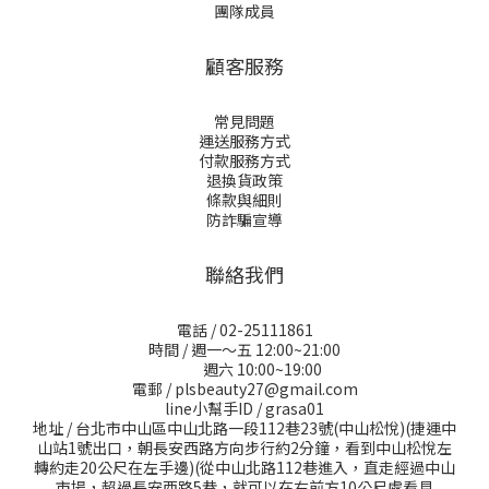
團隊成員
顧客服務
常見問題
運送服務方式
付款服務方式
退換貨政策
條款與細則
防詐騙宣導
聯絡我們
電話 / 02-25111861
時間 / 週一～五 12:00~21:00
週六 10:00~19:00
電郵 / plsbeauty27@gmail.com
line小幫手ID / grasa01
地址 / 台北市中山區中山北路一段112巷23號(中山松悅)(捷運中
山站1號出口，朝長安西路方向步行約2分鐘，看到中山松悅左
轉約走20公尺在左手邊)(從中山北路112巷進入，直走經過中山
市場，超過長安西路5巷，就可以在右前方10公尺處看見