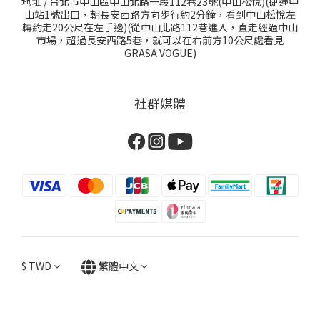
地址 / 台北市中山區中山北路一段112巷23號(中山松悅)(捷運中
山站1號出口，朝長安西路方向步行約2分鐘，看到中山松悅左
轉約走20公尺在左手邊)(從中山北路112巷進入，直走經過中山
市場，超過長安西路5巷，就可以在右前方10公尺處看見
GRASA VOGUE)
社群媒體
$
TWD
繁體中文