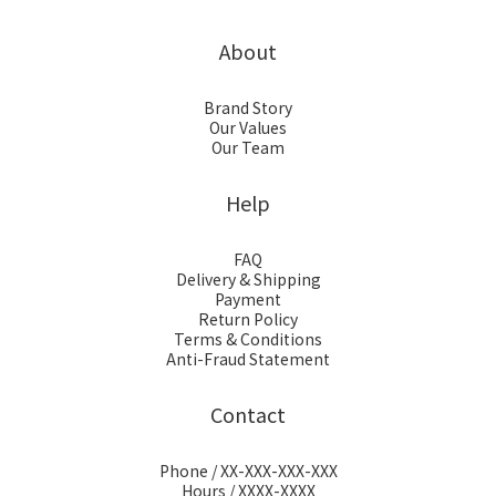
About
Brand Story
Our Values
Our Team
Help
FAQ
Delivery & Shipping
Payment
Return Policy
Terms & Conditions
Anti-Fraud Statement
Contact
Phone / XX-XXX-XXX-XXX
Hours / XXXX-XXXX