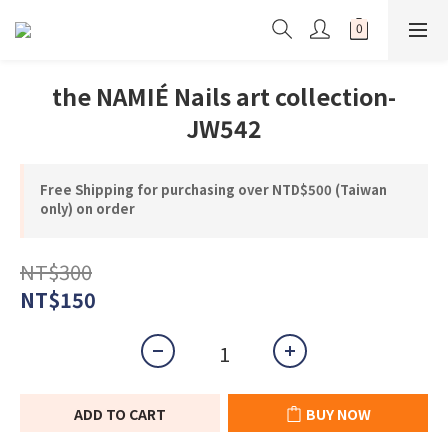
the NAMIÉ Nails art collection-
JW542
Free Shipping for purchasing over NTD$500 (Taiwan
only) on order
NT$300
NT$150
ADD TO CART
BUY NOW