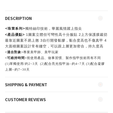
DESCRIPTION
<珠寶系列>
獨特絲印技術
，華麗風情躍上指尖
產品優點
<
>
1
2
圖案立體但可彎性高十分服貼
上方保護膜裁切
3
4
最靠近圖案不易上翹
自行開發黏膠，黏合度高也不傷真甲
大面積圖案設計常有鏤空，可以跟上層更加密合，持久度高
<適合對象>
專業美甲師、美甲玩家
<可維持時間>
視使用產品、做事習慣、製作指甲技術而有不同
(1)單獨使用/約2~3天 (
2)配合亮光指甲油--約4~7天 (3)配合凝膠
上層--約7~30天
SHIPPING & PAYMENT
CUSTOMER REVIEWS