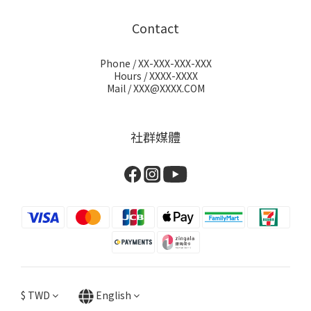
Contact
Phone / XX-XXX-XXX-XXX
Hours / XXXX-XXXX
Mail / XXX@XXXX.COM
社群媒體
$
TWD
English