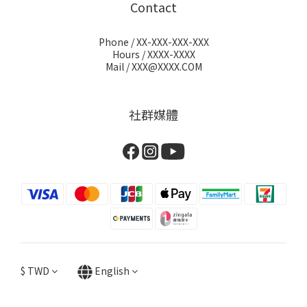
Contact
Phone / XX-XXX-XXX-XXX
Hours / XXXX-XXXX
Mail / XXX@XXXX.COM
社群媒體
$
TWD
English