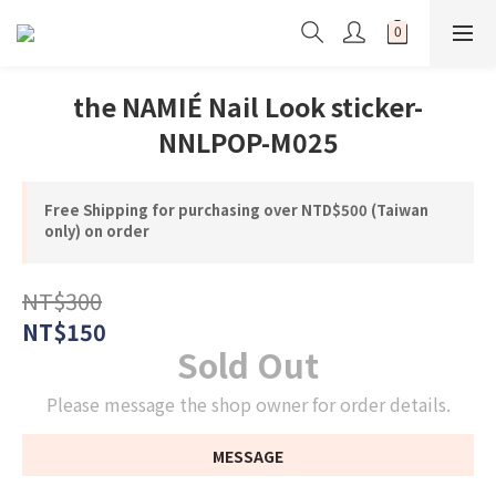
the NAMIÉ Nail Look sticker-
NNLPOP-M025
Free Shipping for purchasing over NTD$500 (Taiwan
only) on order
NT$300
NT$150
Sold Out
Please message the shop owner for order details.
MESSAGE