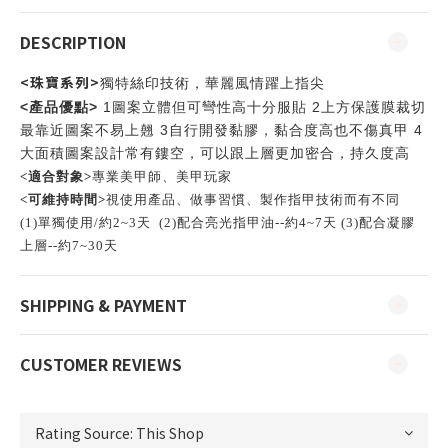
DESCRIPTION
<珠寶系列>
獨特絲印技術
，華麗風情躍上指尖
產品優點
<
>
1
2
圖案立體但可彎性高十分服貼
上方保護膜裁切
3
4
最靠近圖案不易上翹
自行開發黏膠，黏合度高也不傷真甲
大面積圖案設計常有鏤空，可以跟上層更加密合，持久度高
<適合對象>
專業美甲師、美甲玩家
<可維持時間>
視使用產品、做事習慣、製作指甲技術而有不同
(1)單獨使用/約2~3天 (
2)配合亮光指甲油--約4~7天 (3)配合凝膠
上層--約7~30天
SHIPPING & PAYMENT
CUSTOMER REVIEWS