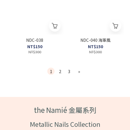
NDC-038
NDC-040 海軍風
NT$150
NT$150
NT$300
NT$300
1
2
3
»
the Namié 金屬系列
Metallic Nails Collection