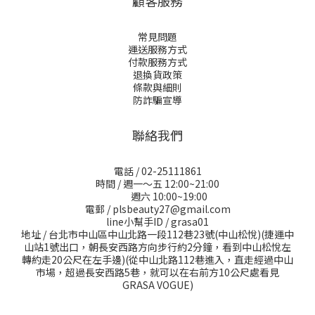
顧客服務
常見問題
運送服務方式
付款服務方式
退換貨政策
條款與細則
防詐騙宣導
聯絡我們
電話 / 02-25111861
時間 / 週一～五 12:00~21:00
週六 10:00~19:00
電郵 / plsbeauty27@gmail.com
line小幫手ID / grasa01
地址 / 台北市中山區中山北路一段112巷23號(中山松悅)(捷運中
山站1號出口，朝長安西路方向步行約2分鐘，看到中山松悅左
轉約走20公尺在左手邊)(從中山北路112巷進入，直走經過中山
市場，超過長安西路5巷，就可以在右前方10公尺處看見
GRASA VOGUE)