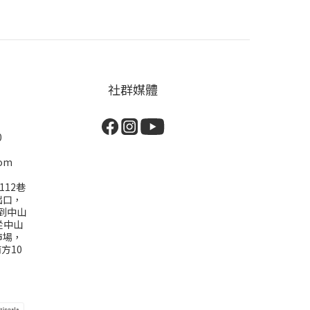
社群媒體
0
com
112巷
出口，
到中山
從中山
市場，
方10
)