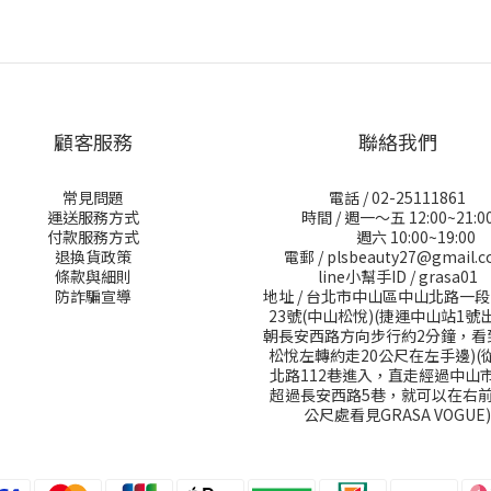
顧客服務
聯絡我們
常見問題
電話 / 02-25111861
運送服務方式
時間 / 週一～五 12:00~21:0
付款服務方式
週六 10:00~19:00
退換貨政策
電郵 / plsbeauty27@gmail.
條款與細則
line小幫手ID / grasa01
防詐騙宣導
地址 / 台北市中山區中山北路一段
23號(中山松悅)(捷運中山站1號
朝長安西路方向步行約2分鐘，看
松悅左轉約走20公尺在左手邊)(
北路112巷進入，直走經過中山
超過長安西路5巷，就可以在右前
公尺處看見GRASA VOGUE