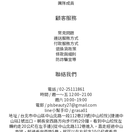
團隊成員
顧客服務
常見問題
運送服務方式
付款服務方式
退換貨政策
條款與細則
防詐騙宣導
聯絡我們
電話 / 02-25111861
時間 / 週一～五 12:00~21:00
週六 10:00~19:00
電郵 / plsbeauty27@gmail.com
line小幫手ID / grasa01
地址 / 台北市中山區中山北路一段112巷23號(中山松悅)(捷運中
山站1號出口，朝長安西路方向步行約2分鐘，看到中山松悅左
轉約走20公尺在左手邊)(從中山北路112巷進入，直走經過中山
市場，超過長安西路5巷，就可以在右前方10公尺處看見