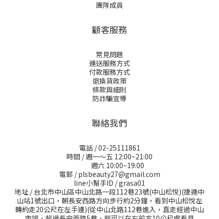
團隊成員
顧客服務
常見問題
運送服務方式
付款服務方式
退換貨政策
條款與細則
防詐騙宣導
聯絡我們
電話 / 02-25111861
時間 / 週一～五 12:00~21:00
週六 10:00~19:00
電郵 / plsbeauty27@gmail.com
line小幫手ID / grasa01
地址 / 台北市中山區中山北路一段112巷23號(中山松悅)(捷運中
山站1號出口，朝長安西路方向步行約2分鐘，看到中山松悅左
轉約走20公尺在左手邊)(從中山北路112巷進入，直走經過中山
市場，超過長安西路5巷，就可以在右前方10公尺處看見