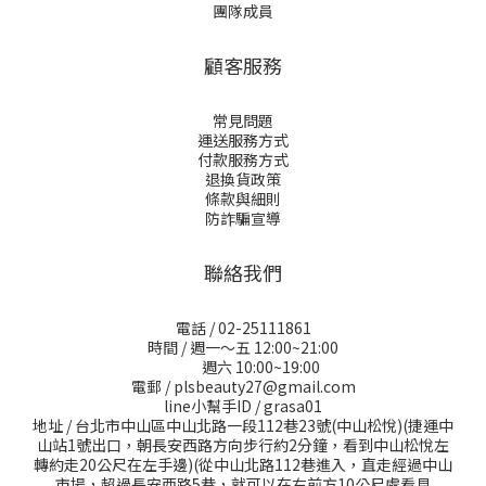
團隊成員
顧客服務
常見問題
運送服務方式
付款服務方式
退換貨政策
條款與細則
防詐騙宣導
聯絡我們
電話 / 02-25111861
時間 / 週一～五 12:00~21:00
週六 10:00~19:00
電郵 / plsbeauty27@gmail.com
line小幫手ID / grasa01
地址 / 台北市中山區中山北路一段112巷23號(中山松悅)(捷運中
山站1號出口，朝長安西路方向步行約2分鐘，看到中山松悅左
轉約走20公尺在左手邊)(從中山北路112巷進入，直走經過中山
市場，超過長安西路5巷，就可以在右前方10公尺處看見