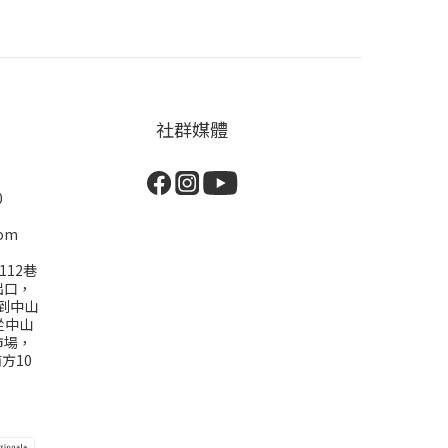
社群媒體
0
com
112巷
出口，
到中山
從中山
市場，
方10
)