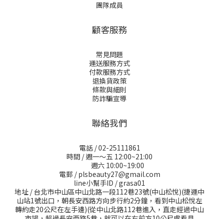
團隊成員
顧客服務
常見問題
運送服務方式
付款服務方式
退換貨政策
條款與細則
防詐騙宣導
聯絡我們
電話 / 02-25111861
時間 / 週一～五 12:00~21:00
週六 10:00~19:00
電郵 / plsbeauty27@gmail.com
line小幫手ID / grasa01
地址 / 台北市中山區中山北路一段112巷23號(中山松悅)(捷運中
山站1號出口，朝長安西路方向步行約2分鐘，看到中山松悅左
轉約走20公尺在左手邊)(從中山北路112巷進入，直走經過中山
市場，超過長安西路5巷，就可以在右前方10公尺處看見